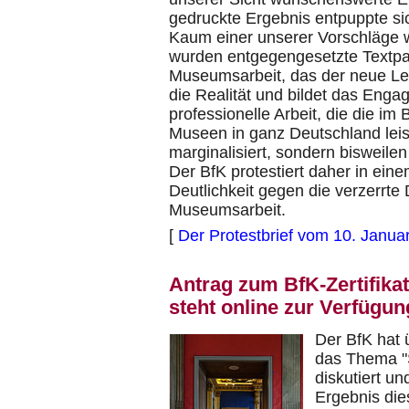
gedruckte Ergebnis entpuppte si
Kaum einer unserer Vorschläge w
wurden entgegengesetzte Textpa
Museumsarbeit, das der neue Leit
die Realität und bildet das Eng
professionelle Arbeit, die die im
Museen in ganz Deutschland leiste
marginalisiert, sondern bisweilen
Der BfK protestiert daher in eine
Deutlichkeit gegen die verzerrte D
Museumsarbeit.
[
Der Protestbrief vom 10. Janua
Antrag zum BfK-Zertifika
steht online zur Verfügun
Der BfK hat 
das Thema "S
diskutiert un
Ergebnis die