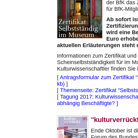
der BfK das 
für BfK-Mitgl
Ab sofort is
Zertifizieru
wird eine B
Euro erhobe
aktuellen Erläuterungen steht
Informationen zum Zertifikat un
Scheinselbstständigkeit für im M
Kulturwissenschaftler finden Sie 
[
Antragsformular zum Zertifikat
kb)
]
[
Themenseite: Zertifikat "Selbs
[
Tagung 2017: Kulturwissenschaft
abhängig Beschäftigte?
]
"kulturverrüc
Ende Oktober ist d
Forum des Bundesv