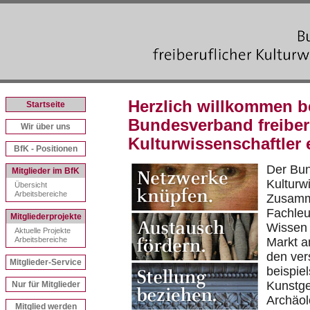
Herzlich willkommen 
Startseite
Bundesverband freiber
Wir über uns
Kulturwissenschaftler 
BfK - Positionen
Der Bun
Mitglieder im BfK
Kulturwi
Übersicht
Arbeitsbereiche
Zusamme
Fachleu
Mitgliederprojekte
Wissen 
Aktuelle Projekte
Arbeitsbereiche
Markt a
den ver
Mitglieder-Service
beispie
Kunstge
Nur für Mitglieder
Archäol
Mitglied werden